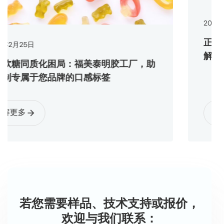
2026
年
1
月
29
日
正在寻找软
日
解决方案，
质化困局：福美泰明胶工厂，助
于您品牌的口感标签
了解更多
若您需要样品、技术支持或报价，
欢迎与我们联系：