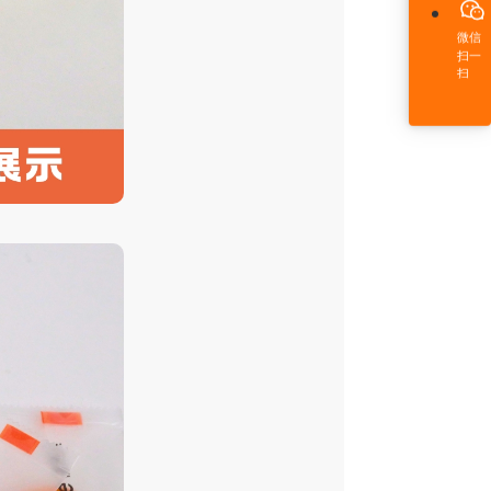
微信
扫一
扫