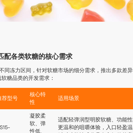
匹配各类软糖的核心需求
不同冻力区间，针对软糖市场的细分需求，推出多款差异
流软糖品类的开发需求：
核心特
推荐型号
适用场景
性
凝胶柔
适配轻弹润型明胶软糖、功能性
软、弹
S15-
更温和的咀嚼体验，入口轻盈温
性低、