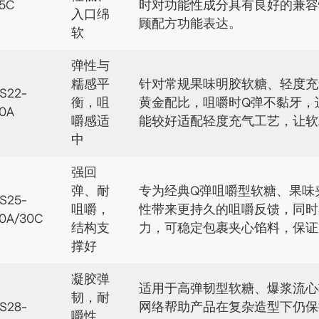
5C
时对功能性成分具有良好的兼容
入口绵
顾配方功能表达。
软
弹性与
糯感平
针对常规果味明胶软糖、轻度充
S22-
衡，咀
黄金配比，咀嚼时Q弹不黏牙，
0A
嚼感适
能较好适配轻度充气工艺，让软
中
强回
弹、耐
专为经典Q弹咀嚼型软糖、果味
S25-
咀嚼，
性带来更持久的咀嚼反馈，同时
0A/30C
结构支
力，可稳定包裹夹心馅料，保证
撑好
凝胶弹
适用于高弹韧型软糖、爆浆流心
韧，耐
S28-
网络帮助产品在复杂造型下仍保
嚼性