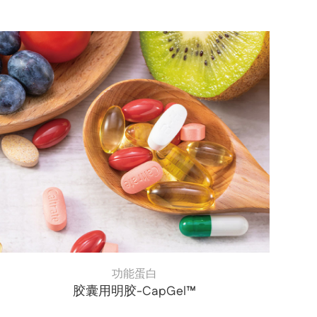
功能蛋白
胶囊用明胶-CapGel™