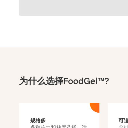
软糖
为什么选择FoodGel™?
规格多
可
多种冻力和粘度选择，适
全