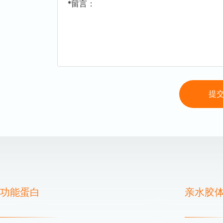
*留言：
提
功能蛋白
亲水胶