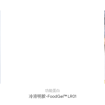
功能蛋白
冷溶明胶-FoodGel™ LR01