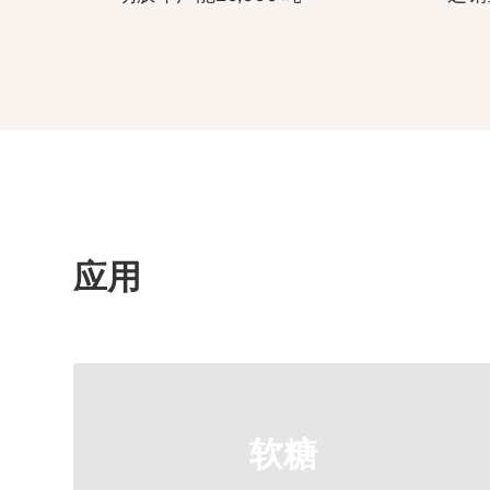
应用
了解更多
BS28-35A
软糖
BS15-25C, BS22-30A, BS25-30A, BS25-30C,
推荐型号: