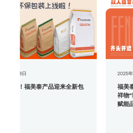
8
日
2025
年
2
月
24
日
！福美泰产品迎来全新包
福美泰生物与
祥物“猎豹兄
赋能品牌新形