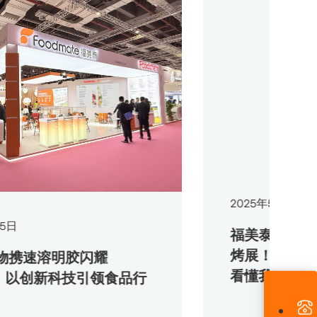
2025
年
5
月
23
日
福美泰生物亮相第27
烤展！速溶科技+健康
明胶闪耀
看懂我们如何“重塑”
创新科技引领食品行