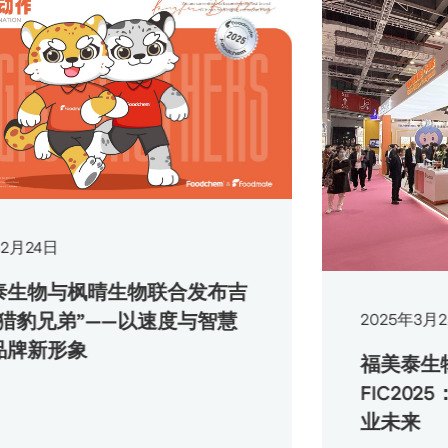
枫晴生物联合发布吉
弟”——以速度与智慧
2025
年
3
月
25
日
象
福美泰生物携速溶
FIC2025：以
业未来