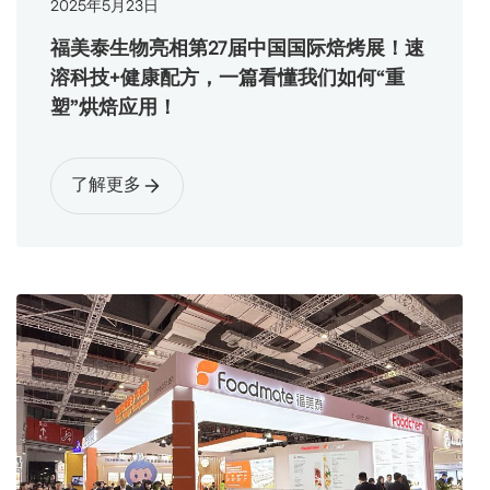
2025
年
5
月
23
日
福美泰生物亮相第27届中国国际焙烤展！速
溶科技+健康配方，一篇看懂我们如何“重
塑”烘焙应用！
了解更多