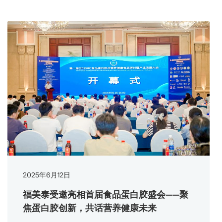
2025
年
6
月
12
日
福美泰受邀亮相首届食品蛋白胶盛会——聚
焦蛋白胶创新，共话营养健康未来