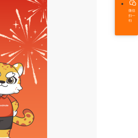
微信
扫一
扫